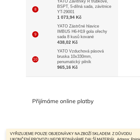
YATO Závitníky R trubkové,
BSPT, 5-dílná sada, závitnice
YT-29001
1 073,94 Kč
YATO Zástrčné hlavice
IMBUS H6-H19 gola ořechy
sada 8 kusů kované
438,02 Kč
YATO Vzduchová pásová
bruska 10x330mm,
penumatický pilník
965,16 Kč
Z
á
p
a
Přijímáme online platby
t
í
VYŘIZUJEME POUZE OBJEDNÁVKY NA ZBOŽÍ SKLADEM. Z DŮVODU
UKONČENÍ PROVOZU NEOBJEDNÁVÁME DALŠÍ MATERIÁL. Adresa: Psini