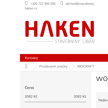
Přejít
+420 722 906 936
obchod@stavebniny-
na
haken.cz
obsah
Kontakty
Domů
Prodávané značky
WOCRAFT
P
WO
o
s
Cena
t
Ř
r
2082
Kč
2083
Kč
a
a
Nejlev
z
n