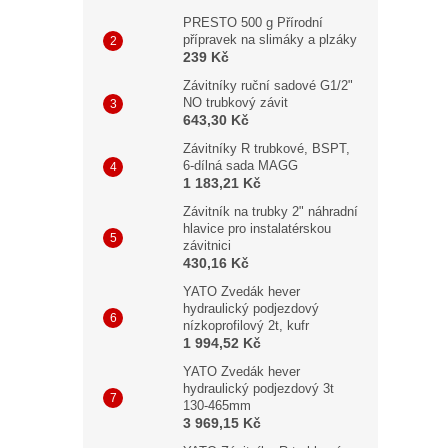
PRESTO 500 g Přírodní
přípravek na slimáky a plzáky
239 Kč
Závitníky ruční sadové G1/2"
NO trubkový závit
643,30 Kč
Závitníky R trubkové, BSPT,
6-dílná sada MAGG
1 183,21 Kč
Závitník na trubky 2" náhradní
hlavice pro instalatérskou
závitnici
430,16 Kč
YATO Zvedák hever
hydraulický podjezdový
nízkoprofilový 2t, kufr
1 994,52 Kč
YATO Zvedák hever
hydraulický podjezdový 3t
130-465mm
3 969,15 Kč