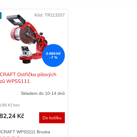
Kód:
TR113207
2 263 Kč
–7 %
RAFT Ostřička pilových
ězů WPSS111
Skladem do 10-14 dnů
0,86 Kč bez
82,24 Kč
Do košíku
CRAFT WPSS111 Bruska