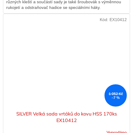
různých kleští a součástí sady je také šroubovák s výměnnou
rukojetí a odstraňovač hadice se speciálními háky.
Kód:
EX10412
1 052 Kč
–7 %
SILVER Velká sada vrtáků do kovu HSS 170ks
EX10412
Vyprodáno