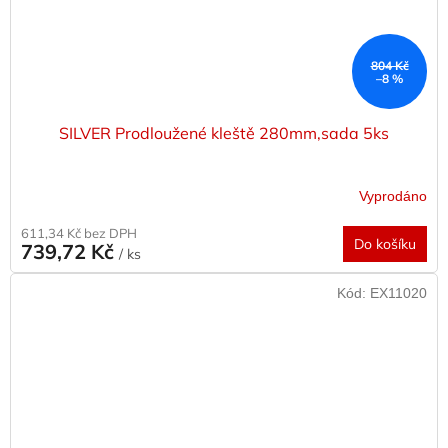
804 Kč
–8 %
SILVER Prodloužené kleště 280mm,sada 5ks
Vyprodáno
611,34 Kč bez DPH
Do košíku
739,72 Kč
/ ks
Kód:
EX11020