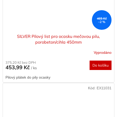
465 Kč
–2 %
SILVER Pilový list pro ocasku mečovou pilu,
porobeton/cihla 450mm
Vyprodáno
375,20 Kč bez DPH
Do košíku
453,99 Kč
/ ks
Pilový plátek do pily ocasky
Kód:
EX11031