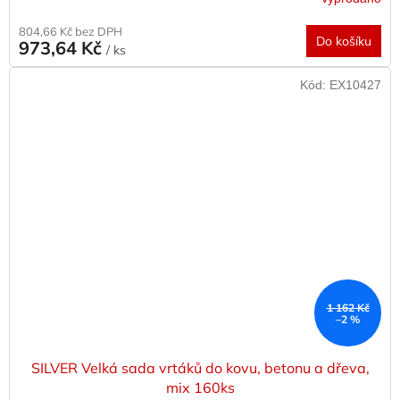
804,66 Kč bez DPH
Do košíku
973,64 Kč
/ ks
Kód:
EX10427
1 162 Kč
–2 %
SILVER Velká sada vrtáků do kovu, betonu a dřeva,
mix 160ks