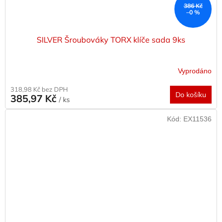
386 Kč
–0 %
SILVER Šroubováky TORX klíče sada 9ks
Vyprodáno
318,98 Kč bez DPH
Do košíku
385,97 Kč
/ ks
Kód:
EX11536