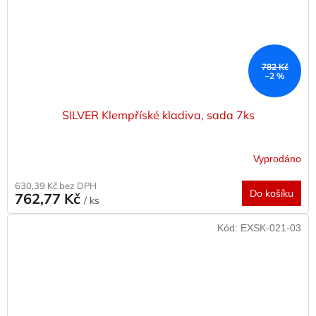
782 Kč
–2 %
SILVER Klempříské kladiva, sada 7ks
Vyprodáno
630,39 Kč bez DPH
Do košíku
762,77 Kč
/ ks
Kód:
EXSK-021-03