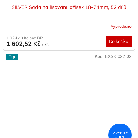
SILVER Sada na lisování ložisek 18-74mm, 52 dílů
Vyprodáno
1 324,40 Kč bez DPH
Do košíku
1 602,52 Kč
/ ks
Kód:
EXSK-022-02
Tip
2 756 Kč
–10 %