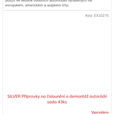
použít ve většině osobních automobilů vyráběných na
evropském, americkém a asijském trhu.
Kód:
EX10275
SILVER Přípravky na čalounění a demontáž autorádií
sada 43ks
Vyprodáno