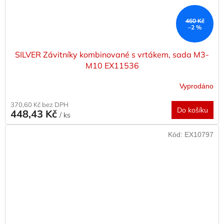
460 Kč
–2 %
SILVER Závitníky kombinované s vrtákem, sada M3-
M10 EX11536
Vyprodáno
370,60 Kč bez DPH
Do košíku
448,43 Kč
/ ks
Kód:
EX10797