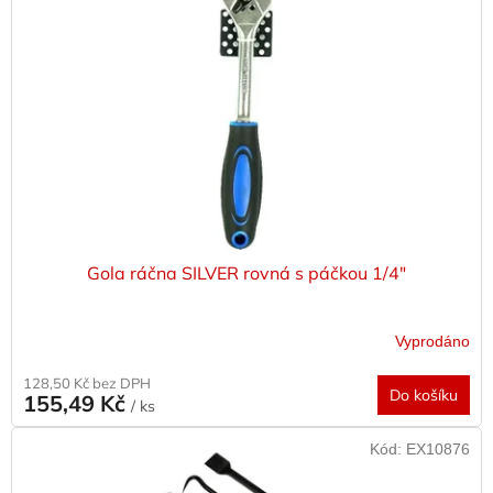
s
o
p
d
r
u
o
k
d
t
u
ů
k
t
ů
Gola ráčna SILVER rovná s páčkou 1/4"
Vyprodáno
128,50 Kč bez DPH
Do košíku
155,49 Kč
/ ks
Kód:
EX10876