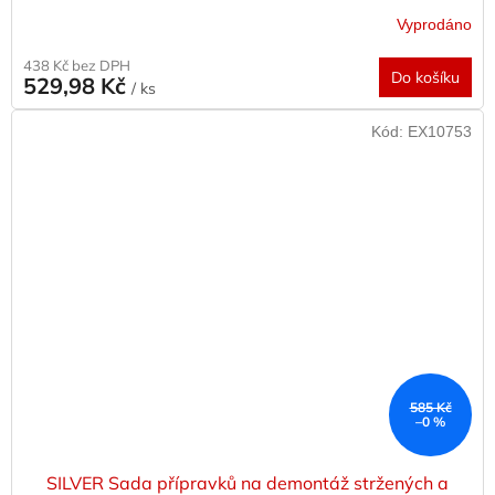
Vyprodáno
438 Kč bez DPH
Do košíku
529,98 Kč
/ ks
Kód:
EX10753
585 Kč
–0 %
SILVER Sada přípravků na demontáž stržených a