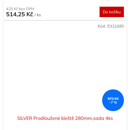
425 Kč bez DPH
Do košíku
514,25 Kč
/ ks
Kód:
EX11680
572 Kč
–7 %
SILVER Prodloužené kleště 280mm,sada 4ks