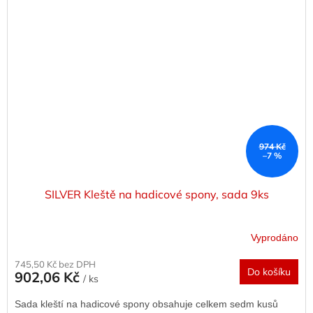
974 Kč
–7 %
SILVER Kleště na hadicové spony, sada 9ks
Vyprodáno
745,50 Kč bez DPH
Do košíku
902,06 Kč
/ ks
Sada kleští na hadicové spony obsahuje celkem sedm kusů