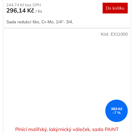
244,74 Kč bez DPH
Do košíku
296,14 Kč
/ ks
Sada redukcí 6ks, Cr-Mo, 1/4"- 3/4,
Kód:
EX11000
383 Kč
–7 %
Plnící malířský, lakýrnický váleček, sada PAINT