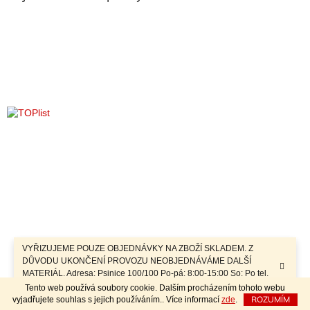
t
í
í
p
r
v
k
y
v
ý
p
i
s
u
VYŘIZUJEME POUZE OBJEDNÁVKY NA ZBOŽÍ SKLADEM. Z
DŮVODU UKONČENÍ PROVOZU NEOBJEDNÁVÁME DALŠÍ
MATERIÁL. Adresa: Psinice 100/100 Po-pá: 8:00-15:00 So: Po tel.
dohodě Sobotní prodej a závozy materiálu po telefonické dohodě.
Tento web používá soubory cookie. Dalším procházením tohoto webu
ROZUMÍM
vyjadřujete souhlas s jejich používáním.. Více informací
zde
.