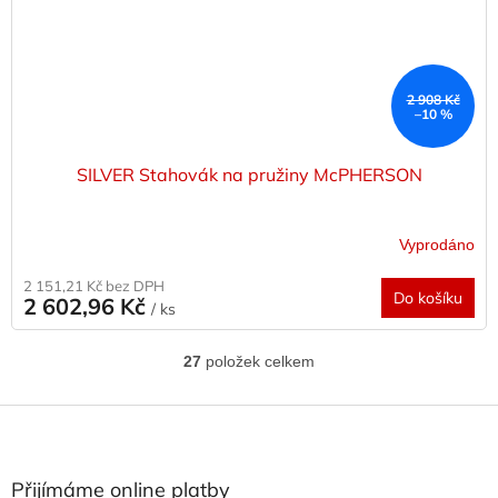
2 908 Kč
–10 %
SILVER Stahovák na pružiny McPHERSON
Vyprodáno
2 151,21 Kč bez DPH
Do košíku
2 602,96 Kč
/ ks
27
položek celkem
O
v
l
Z
á
á
d
p
a
a
Přijímáme online platby
c