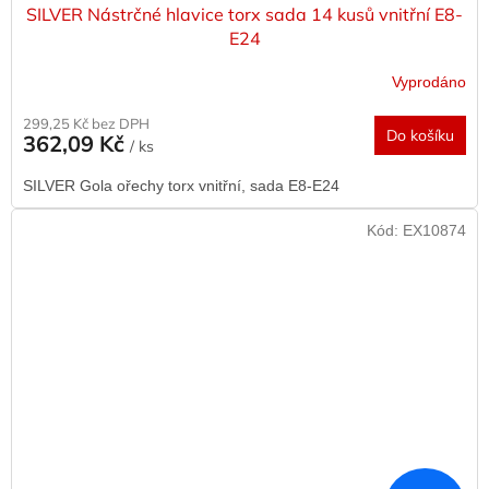
SILVER Nástrčné hlavice torx sada 14 kusů vnitřní E8-
E24
Vyprodáno
299,25 Kč bez DPH
Do košíku
362,09 Kč
/ ks
SILVER Gola ořechy torx vnitřní, sada E8-E24
Kód:
EX10874