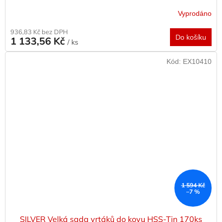
Vyprodáno
936,83 Kč bez DPH
Do košíku
1 133,56 Kč
/ ks
Kód:
EX10410
1 594 Kč
–7 %
SILVER Velká sada vrtáků do kovu HSS-Tin 170ks