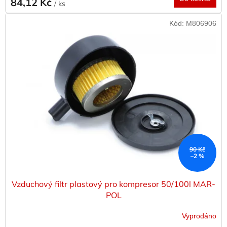
84,12 Kč
/ ks
Kód:
M806906
90 Kč
–2 %
Vzduchový filtr plastový pro kompresor 50/100l MAR-
POL
Vyprodáno