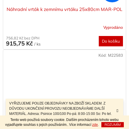
Náhradní vrták k zemnímu vrtáku 25x80cm MAR-POL
Vyprodáno
756,82 Kč bez DPH
Do košíku
915,75 Kč
/ ks
Kód:
M22583
VYŘIZUJEME POUZE OBJEDNÁVKY NA ZBOŽÍ SKLADEM. Z
DŮVODU UKONČENÍ PROVOZU NEOBJEDNÁVÁME DALŠÍ
MATERIÁL. Adresa: Psinice 100/100 Po-pá: 8:00-15:00 So: Po tel.
dohodě Sobotní prodej a závozy materiálu po telefonické dohodě.
Tento web používá soubory cookie. Dalším procházením tohoto webu
ROZUMÍM
vyjadřujete souhlas s jejich používáním.. Více informací
zde
.
1 221 Kč