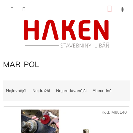
Přejít
NÁKU
na
obsah
KOŠÍK
MAR-POL
Ř
a
Nejlevnější
Nejdražší
Nejprodávanější
Abecedně
z
e
V
n
Kód:
M88140
ý
í
p
p
i
r