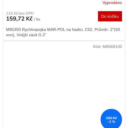
Vyprodáno
132 Kč bez DPH
Do košíku
159,72 Kč
/ ks
M85350 Rychlospojka MAR-POL na hadici, C52, Průměr: 2"(50
mm), Vnější závit G 2“
Kód:
M8068100
192 Kč
–2 %