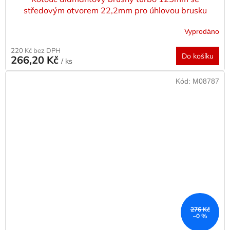
středovým otvorem 22,2mm pro úhlovou brusku
Vyprodáno
220 Kč bez DPH
Do košíku
266,20 Kč
/ ks
Kód:
M08787
276 Kč
–0 %