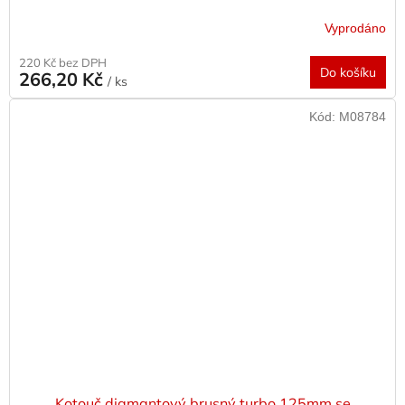
Vyprodáno
220 Kč bez DPH
Do košíku
266,20 Kč
/ ks
Kód:
M08784
Kotouč diamantový brusný turbo 125mm se