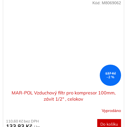
Kód:
M8069062
137 Kč
–2 %
MAR-POL Vzduchový filtr pro kompresor 100mm,
závit 1/2" , celokov
Vyprodáno
110,60 Kč bez DPH
Do košíku
133,83 Kč