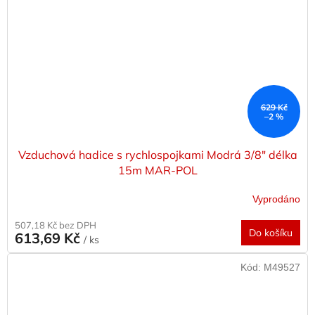
629 Kč
–2 %
Vzduchová hadice s rychlospojkami Modrá 3/8" délka
15m MAR-POL
Vyprodáno
507,18 Kč bez DPH
Do košíku
613,69 Kč
/ ks
Kód:
M49527