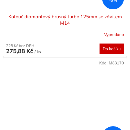
–0 %
Kotouč diamantový brusný turbo 125mm se závitem
M14
Vyprodáno
228 Kč bez DPH
Do košíku
275,88 Kč
/ ks
Kód:
M83170