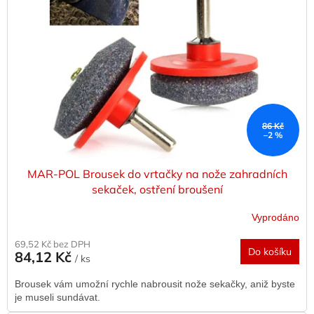
s
o
p
d
r
u
o
k
d
t
u
ů
k
t
ů
86 Kč
–2 %
MAR-POL Brousek do vrtačky na nože zahradních
sekaček, ostření broušení
Vyprodáno
69,52 Kč bez DPH
Do košíku
84,12 Kč
/ ks
Brousek vám umožní rychle nabrousit nože sekačky, aniž byste
je museli sundávat.