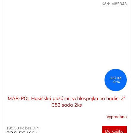
Kód:
M85343
237 Kč
–0 %
MAR-POL Hasičská požární rychlospojka na hadici 2"
C52 sada 2ks
Vyprodáno
195,50 Kč bez DPH
Do košíku