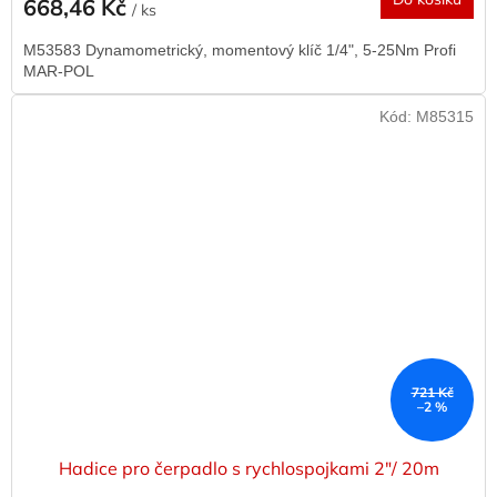
668,46 Kč
/ ks
M53583 Dynamometrický, momentový klíč 1/4", 5-25Nm Profi
MAR-POL
Kód:
M85315
721 Kč
–2 %
Hadice pro čerpadlo s rychlospojkami 2"/ 20m