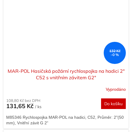
132 Kč
–0 %
MAR-POL Hasičská požární rychlospojka na hadici 2"
C52 s vnitřním závitem G2"
Vyprodáno
108,80 Kč bez DPH
Do košíku
131,65 Kč
/ ks
M85346 Rychlospojka MAR-POL na hadici, C52, Průměr: 2"(50
mm), Vnitřní závit G 2“