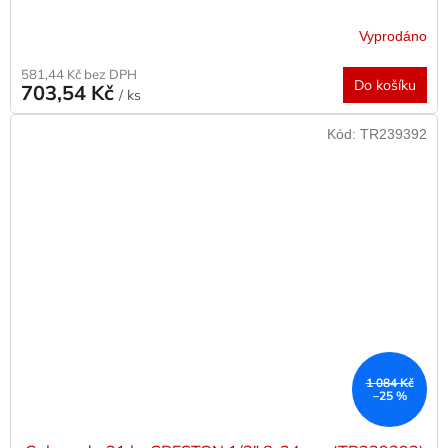
Vyprodáno
581,44 Kč bez DPH
Do košíku
703,54 Kč
/ ks
Kód:
TR239392
1 084 Kč
–25 %