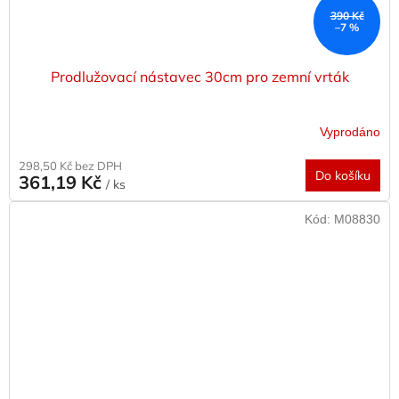
390 Kč
–7 %
Prodlužovací nástavec 30cm pro zemní vrták
Vyprodáno
298,50 Kč bez DPH
Do košíku
361,19 Kč
/ ks
Kód:
M08830