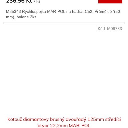
236,56 Kč
/ ks
M85343 Rychlospojka MAR-POL na hadici, C52, Průměr: 2"(50
mm), balené 2ks
Kód:
M08783
Kotouč diamantový brusný dvouřadý 125mm středící
otvor 22,2mm MAR-POL