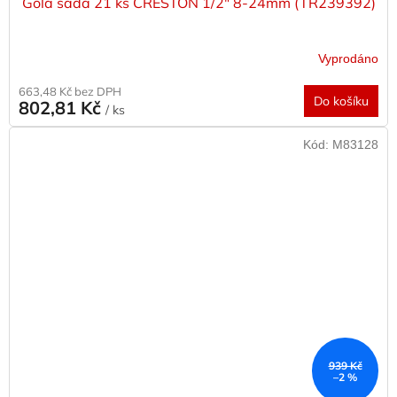
Gola sada 21 ks CRESTON 1/2" 8-24mm (TR239392)
Vyprodáno
663,48 Kč bez DPH
Do košíku
802,81 Kč
/ ks
Kód:
M83128
939 Kč
–2 %