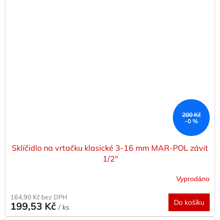
200 Kč
–0 %
Sklíčidlo na vrtačku klasické 3-16 mm MAR-POL závit
1/2"
Vyprodáno
164,90 Kč bez DPH
Do košíku
199,53 Kč
/ ks