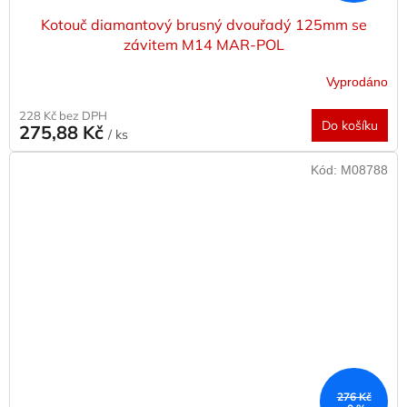
Kotouč diamantový brusný dvouřadý 125mm se
závitem M14 MAR-POL
Vyprodáno
228 Kč bez DPH
Do košíku
275,88 Kč
/ ks
Kód:
M08788
276 Kč