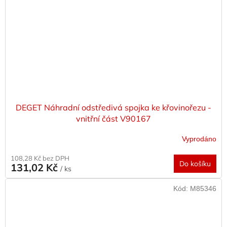
DEGET Náhradní odstředivá spojka ke křovinořezu -
vnitřní část V90167
Vyprodáno
108,28 Kč bez DPH
Do košíku
131,02 Kč
/ ks
Kód:
M85346