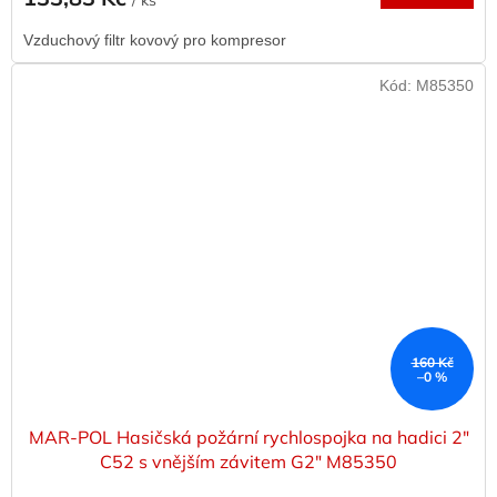
/ ks
Vzduchový filtr kovový pro kompresor
Kód:
M85350
160 Kč
–0 %
MAR-POL Hasičská požární rychlospojka na hadici 2"
C52 s vnějším závitem G2" M85350