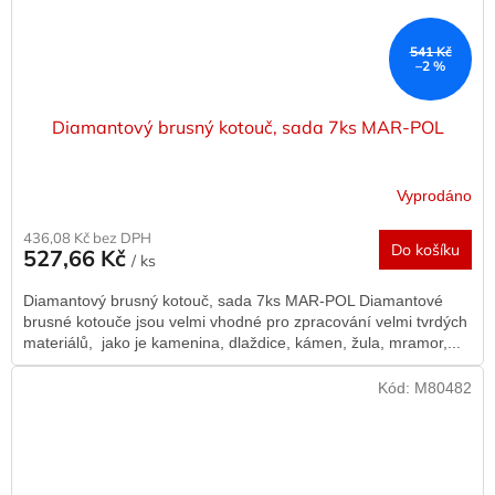
541 Kč
–2 %
Diamantový brusný kotouč, sada 7ks MAR-POL
Vyprodáno
436,08 Kč bez DPH
Do košíku
527,66 Kč
/ ks
Diamantový brusný kotouč, sada 7ks MAR-POL Diamantové
brusné kotouče jsou velmi vhodné pro zpracování velmi tvrdých
materiálů, jako je kamenina, dlaždice, kámen, žula, mramor,...
Kód:
M80482