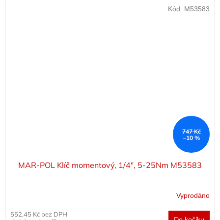
Kód:
M53583
747 Kč
–10 %
MAR-POL Klíč momentový, 1/4", 5-25Nm M53583
Vyprodáno
552,45 Kč bez DPH
Do košíku