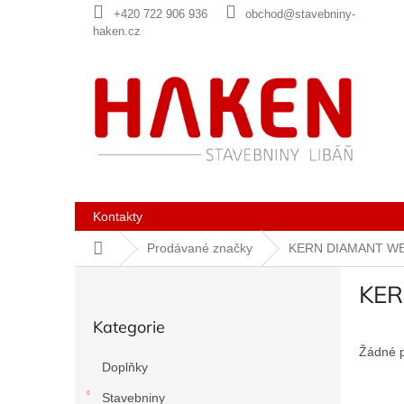
Přejít
+420 722 906 936
obchod@stavebniny-
na
haken.cz
obsah
Kontakty
Domů
Prodávané značky
KERN DIAMANT W
P
KER
o
Přeskočit
s
Kategorie
kategorie
t
r
Žádné 
Doplňky
a
n
Stavebniny