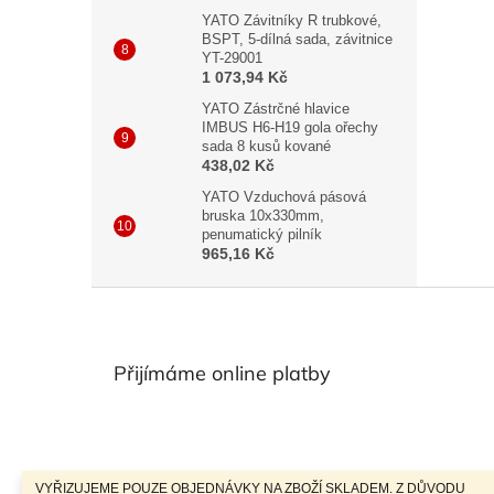
YATO Závitníky R trubkové,
BSPT, 5-dílná sada, závitnice
YT-29001
1 073,94 Kč
YATO Zástrčné hlavice
IMBUS H6-H19 gola ořechy
sada 8 kusů kované
438,02 Kč
YATO Vzduchová pásová
bruska 10x330mm,
penumatický pilník
965,16 Kč
Z
á
p
a
Přijímáme online platby
t
í
VYŘIZUJEME POUZE OBJEDNÁVKY NA ZBOŽÍ SKLADEM. Z DŮVODU