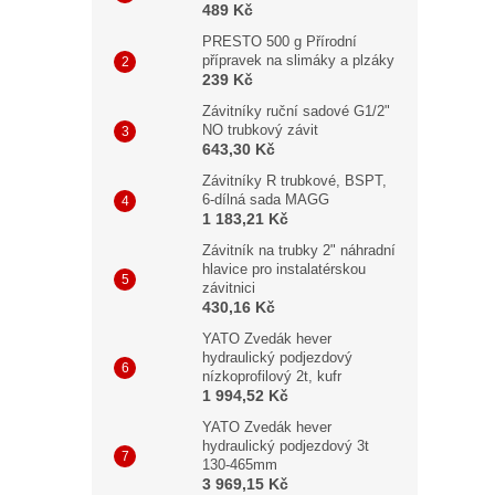
489 Kč
PRESTO 500 g Přírodní
přípravek na slimáky a plzáky
239 Kč
Závitníky ruční sadové G1/2"
NO trubkový závit
643,30 Kč
Závitníky R trubkové, BSPT,
6-dílná sada MAGG
1 183,21 Kč
Závitník na trubky 2" náhradní
hlavice pro instalatérskou
závitnici
430,16 Kč
YATO Zvedák hever
hydraulický podjezdový
nízkoprofilový 2t, kufr
1 994,52 Kč
YATO Zvedák hever
hydraulický podjezdový 3t
130-465mm
3 969,15 Kč