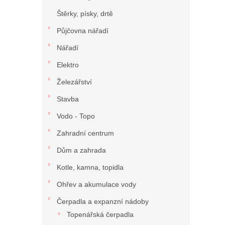
n
Štěrky, písky, drtě
í
p
Půjčovna nářadí
a
n
Nářadí
e
Elektro
l
Železářství
Stavba
Vodo - Topo
Zahradní centrum
Dům a zahrada
Kotle, kamna, topidla
Ohřev a akumulace vody
Čerpadla a expanzní nádoby
Topenářská čerpadla