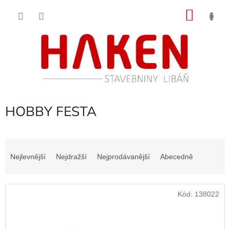
Přejít
NÁKU
na
obsah
KOŠÍK
HOBBY FESTA
Ř
a
Nejlevnější
Nejdražší
Nejprodávanější
Abecedně
z
e
V
n
Kód:
138022
ý
í
p
p
i
r