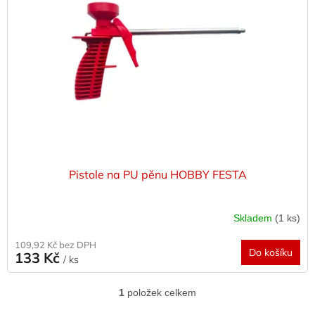
s
o
p
d
r
u
o
k
d
t
u
ů
k
t
ů
Pistole na PU pěnu HOBBY FESTA
Skladem
(1 ks)
109,92 Kč bez DPH
Do košíku
133 Kč
/ ks
1
položek celkem
O
v