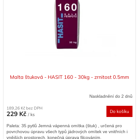
s
o
p
d
r
u
o
k
d
t
u
ů
k
t
ů
Malta štuková - HASIT 160 - 30kg - zrnitost 0.5mm
Naskladnění do 2 dnů
189,26 Kč bez DPH
Do košíku
229 Kč
/ ks
Paleta: 35 pytlů Jemná vápenná omítka (štuk) , určená pro
povrchovou úpravu všech typů jádrových omítek ve vnitřních i
vnějších prostorech, konečná úprava filcováním.