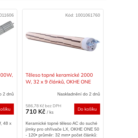
011606
Kód:
1001061760
2200W,
Těleso topné keramické 2000
W, 32 x 9 článků, OKHE ONE
50-120
o 2 dnů
Naskladnění do 2 dnů
586,78 Kč bez DPH
ošíku
Do košíku
710 Kč
/ ks
, 48 x
Keramické topné těleso AC do suché
jímky pro ohřívače LX, OKHE ONE 50
- 120• průměr: 32 mm• počet článků: