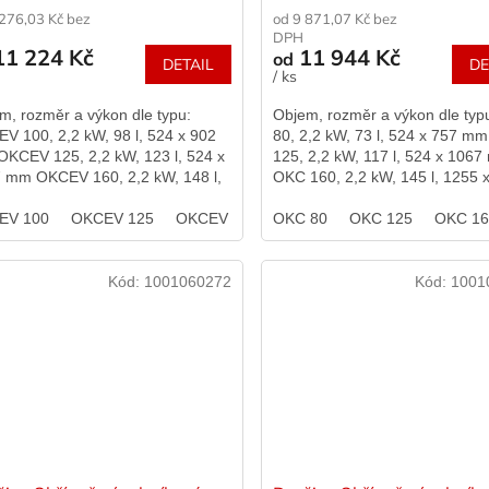
 276,03 Kč bez
od 9 871,07 Kč bez
DPH
1 224 Kč
11 944 Kč
od
DETAIL
DE
/ ks
m, rozměr a výkon dle typu:
Objem, rozměr a výkon dle ty
V 100, 2,2 kW, 98 l, 524 x 902
80, 2,2 kW, 73 l, 524 x 757 m
KCEV 125, 2,2 kW, 123 l, 524 x
125, 2,2 kW, 117 l, 524 x 106
 mm OKCEV 160, 2,2 kW, 148 l,
OKC 160, 2,2 kW, 145 l, 1255 
x 1255 mm
612 mm OKC 200, 2,2 kW, 194 l
EV 100
OKCEV 125
OKCEV 160
OKC 80
OKC 125
OKC 1
Kód:
1001060272
Kód:
1001