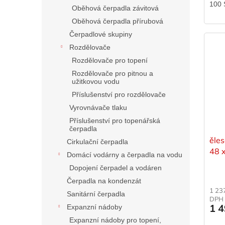
100 
Oběhová čerpadla závitová
Oběhová čerpadla přírubová
Čerpadlové skupiny
Rozdělovače
Rozdělovače pro topení
Rozdělovače pro pitnou a
užitkovou vodu
Příslušenství pro rozdělovače
Vyrovnávače tlaku
Příslušenství pro topenářská
čerpadla
ěle
Cirkulační čerpadla
48 
Domácí vodárny a čerpadla na vodu
Dopojení čerpadel a vodáren
Čerpadla na kondenzát
1 23
Sanitární čerpadla
DPH
1 
Expanzní nádoby
Expanzní nádoby pro topení,