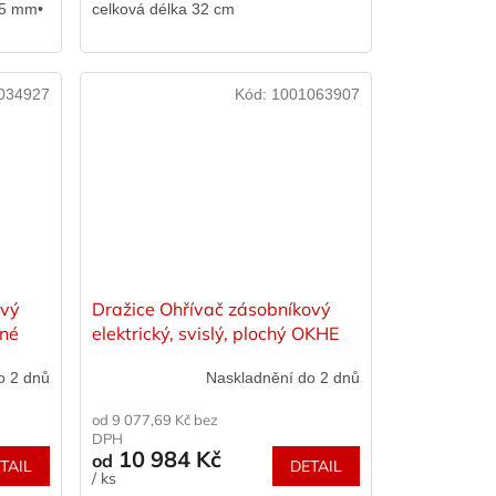
65 mm•
celková délka 32 cm
034927
Kód:
1001063907
ový
Dražice Ohřívač zásobníkový
zné
elektrický, svislý, plochý OKHE
ONE/E, různé varianty
o 2 dnů
Naskladnění do 2 dnů
od 9 077,69 Kč bez
DPH
10 984 Kč
od
TAIL
DETAIL
/ ks