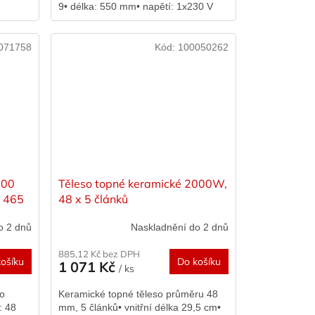
9• délka: 550 mm• napětí: 1x230 V
071758
Kód:
100050262
200
Těleso topné keramické 2000W,
a 465
48 x 5 článků
o 2 dnů
Naskladnění do 2 dnů
885,12 Kč bez DPH
ošíku
Do košíku
1 071 Kč
/ ks
ro
Keramické topné těleso průměru 48
: 48
mm, 5 článků• vnitřní délka 29,5 cm•