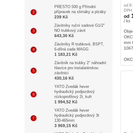
od 9
PRESTO 500 g Přírodní
DPH
přípravek na slimáky a plzáky
1
od
239 Kč
/ ks
Závitníky ruční sadové G1/2"
NO trubkový závit
Obje
643,30 Kč
OKCE
mm O
Závitníky R trubkové, BSPT,
1067
6-dílná sada MAGG
524 
1 183,21 Kč
OKC
Závitník na trubky 2" náhradní
hlavice pro instalatérskou
závitnici
430,16 Kč
YATO Zvedák hever
hydraulický podjezdový
nízkoprofilový 2t, kufr
1 994,52 Kč
YATO Zvedák hever
hydraulický podjezdový 3t
130-465mm
3 969,15 Kč