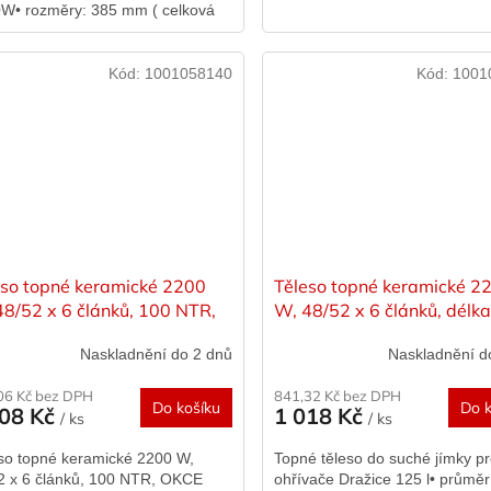
W• rozměry: 385 mm ( celková
a) - 45 mm průměr tělesa•
é...
Kód:
1001058140
Kód:
1001
eso topné keramické 2200
Těleso topné keramické 2
48/52 x 6 článků, 100 NTR,
W, 48/52 x 6 článků, délk
E 100 S/2,2 kW
mm
Naskladnění do 2 dnů
Naskladnění d
06 Kč bez DPH
841,32 Kč bez DPH
Do košíku
Do k
008 Kč
1 018 Kč
/ ks
/ ks
so topné keramické 2200 W,
Topné těleso do suché jímky p
2 x 6 článků, 100 NTR, OKCE
ohřívače Dražice 125 l• průměr