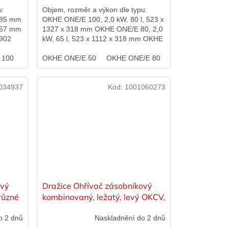
u:
Objem, rozměr a výkon dle typu:
 585 mm
OKHE ONE/E 100, 2,0 kW, 80 l, 523 x
 757 mm
1327 x 318 mm OKHE ONE/E 80, 2,0
 902
kW, 65 l, 523 x 1112 x 318 mm OKHE
24 x...
ONE/E 100, 2,0 kW, 80 l, 523 x 1327
 100
OKCE 125
x...
OKHE ONE/E 50
OKCE 160
OKHE ONE/E 80
OKCE 200
OKHE ONE/E 10
034937
Kód:
1001060273
ový
Dražice Ohřívač zásobníkový
různé
kombinovaný, ležatý, levý OKCV,
různé varianty
o 2 dnů
Naskladnění do 2 dnů