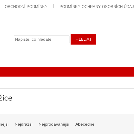
OBCHODNÍ PODMÍNKY
PODMÍNKY OCHRANY OSOBNÍCH ÚDA
HLEDAT
žice
nější
Nejdražší
Nejprodávanější
Abecedně