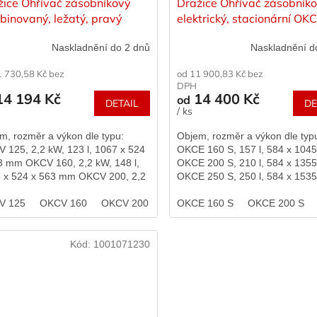
žice Ohřívač zásobníkový
Dražice Ohřívač zásobník
binovaný, ležatý, pravý
elektrický, stacionární OKC
V, různé varianty
různé varianty
Naskladnění do 2 dnů
Naskladnění d
1 730,58 Kč bez
od 11 900,83 Kč bez
DPH
4 194 Kč
14 400 Kč
od
DETAIL
DE
/ ks
m, rozměr a výkon dle typu:
Objem, rozměr a výkon dle typ
 125, 2,2 kW, 123 l, 1067 x 524
OKCE 160 S, 157 l, 584 x 10
3 mm OKCV 160, 2,2 kW, 148 l,
OKCE 200 S, 210 l, 584 x 13
 x 524 x 563 mm OKCV 200, 2,2
OKCE 250 S, 250 l, 584 x 15
201 l, 1290 x 584 x 607 mm
OKCE 300 S, 300 l, 670 x 15
V 125
OKCV 160
OKCV 200
OKCE 500...
OKCE 160 S
OKCE 200 S
Kód:
1001071230