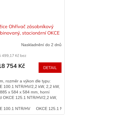
žice Ohřívač zásobníkový
binovaný, stacionární OKCE
/HV, různé varianty
Naskladnění do 2 dnů
5 499,17 Kč bez
8 754 Kč
DETAIL
m, rozměr a výkon dle typu:
 100.1 NTR/HV/2,2 kW, 2,2 kW,
, 885 x 584 x 584 mm, horní
d OKCE 125.1 NTR/HV/2,2 kW,
kW, 107 l, 1050 x 584 x 584 mm,
í vývod
E 100.1 NTR/HV
OKCE 125.1 NTR/HV
O