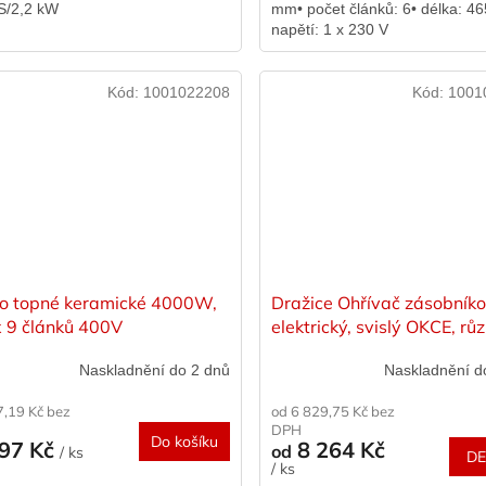
S/2,2 kW
mm• počet článků: 6• délka: 4
napětí: 1 x 230 V
Kód:
1001022208
Kód:
1001
so topné keramické 4000W,
Dražice Ohřívač zásobník
x 9 článků 400V
elektrický, svislý OKCE, rů
varianty
Naskladnění do 2 dnů
Naskladnění d
7,19 Kč bez
od 6 829,75 Kč bez
DPH
Do košíku
497 Kč
8 264 Kč
od
/ ks
DE
/ ks