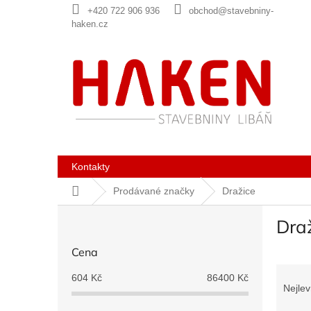
Přejít
+420 722 906 936
obchod@stavebniny-
na
haken.cz
obsah
Kontakty
Domů
Prodávané značky
Dražice
P
Dra
o
s
Cena
t
Ř
r
604
Kč
86400
Kč
a
a
Nejlev
z
n