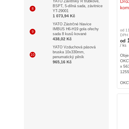
Dra
YATO Závitníky R trubkové,
BSPT, 5-dílná sada, závitnice
kom
YT-29001
OKC
1 073,94 Kč
YATO Zástrčné hlavice
IMBUS H6-H19 gola ořechy
od 1
sada 8 kusů kované
DPH
438,02 Kč
1
od
/ ks
YATO Vzduchová pásová
bruska 10x330mm,
Obje
penumatický pilník
OKCV
965,16 Kč
x 56
1255
kW, 
OKC