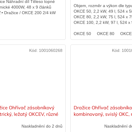
ice Náhradní díl Těleso topné
Objem, rozměr a výkon dle typ
mické 4000W, 48 x 9 článků
OKCE 50, 2,2 kW, 49 l, 524 x
.• Dražice / OKCE 200 2/4 kW
OKCE 80, 2,2 kW, 75 l, 524 x
OKCE 100, 2,2 kW, 97 l, 524 x
mm OKCE 125, 2,2 kW, 122 l, 5
OKCE 50
OKCE 80
OKCE
Kód:
1001060268
Kód:
1001
žice Ohřívač zásobníkový
Dražice Ohřívač zásobník
trický, ležatý OKCEV, různé
kombinovaný, svislý OKC, 
ianty
varianty
Naskladnění do 2 dnů
Naskladnění d