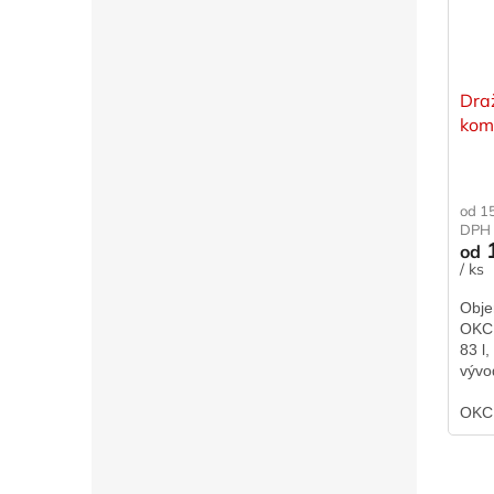
Dra
kom
NTR
od 1
DPH
1
od
/ ks
Obje
OKCE
83 l
vývo
2,2 
horn
OKC