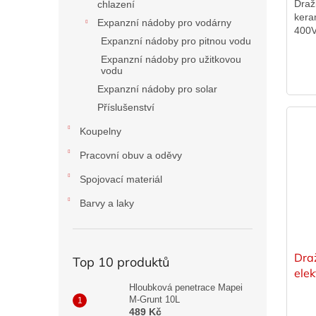
Draž
chlazení
kera
Expanzní nádoby pro vodárny
400V
Expanzní nádoby pro pitnou vodu
Expanzní nádoby pro užitkovou
vodu
Expanzní nádoby pro solar
Příslušenství
Koupelny
Pracovní obuv a oděvy
Spojovací materiál
Barvy a laky
Dra
Top 10 produktů
elek
var
Hloubková penetrace Mapei
M-Grunt 10L
489 Kč