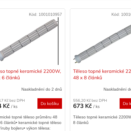
Kód:
1001010957
Kód:
1001
eso topné keramické 2200W,
Těleso topné keramické 
 6 článků
48 x 8 článků
Naskladnění do 2 dnů
Naskladnění d
17 Kč bez DPH
556,20 Kč bez DPH
Do košíku
Do k
4 Kč
673 Kč
/ ks
/ ks
mické topné těleso průměru 48
Těleso topné keramické 2200W
6 článků• keramické topné těleso
8 článků
říruby bojleru• výkon tělesa: