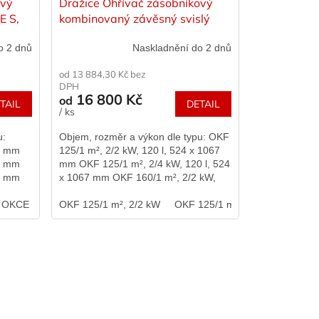
ový
Dražice Ohřívač zásobníkový
E S,
kombinovaný závěsný svislý
OKF, různé varianty
o 2 dnů
Naskladnění do 2 dnů
od 13 884,30 Kč bez
DPH
16 800 Kč
od
TAIL
DETAIL
/ ks
u:
Objem, rozměr a výkon dle typu: OKF
45 mm
125/1 m², 2/2 kW, 120 l, 524 x 1067
55 mm
mm OKF 125/1 m², 2/4 kW, 120 l, 524
35 mm
x 1067 mm OKF 160/1 m², 2/2 kW,
58 mm
147 l, 524 x 1255 mm OKF 160/1...
OKCE 250 S
OKF 125/1 m², 2/2 kW
OKCE 300 S
OKCE 500 S
OKF 125/1 m², 2/4 kW
OKCE 750 S
OKCE 
OKF 1