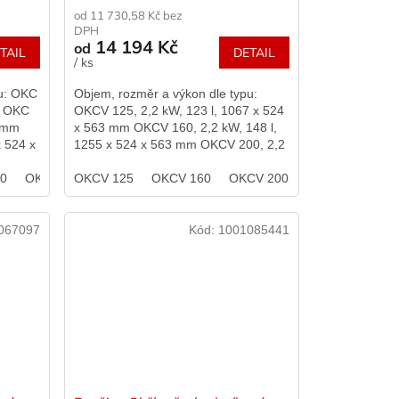
od 11 730,58 Kč bez
DPH
14 194 Kč
od
TAIL
DETAIL
/ ks
pu: OKC
Objem, rozměr a výkon dle typu:
m OKC
OKCV 125, 2,2 kW, 123 l, 1067 x 524
7 mm
x 563 mm OKCV 160, 2,2 kW, 148 l,
x 524 x
1255 x 524 x 563 mm OKCV 200, 2,2
,...
kW, 201 l, 1290 x 584 x 607 mm
60
OKC 200
OKCV 125
OKCV 160
OKCV 200
067097
Kód:
1001085441