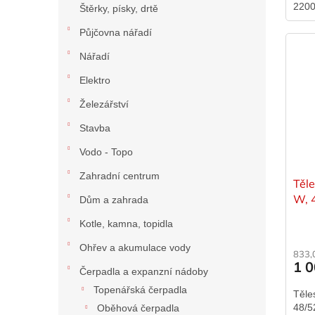
2200
Štěrky, písky, drtě
délk
Půjčovna nářadí
typov
Nářadí
Elektro
Železářství
Stavba
Vodo - Topo
Zahradní centrum
Těl
W, 
Dům a zahrada
OKC
Kotle, kamna, topidla
Ohřev a akumulace vody
833,
1 
Čerpadla a expanzní nádoby
Topenářská čerpadla
Těle
48/5
Oběhová čerpadla