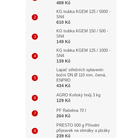
489 Kč
KG trubka KGEM 125 / 5000 -
SN4
610 Kč
KG trubka KGEM 150 / 500 -
SN4
149 Kč
KG trubka KGEM 125 / 1000 -
SN4
139 Kč
Lapač střešních splavenin
boční DN Ø 110 mm, černá,
ENPRO
434 Kč
AGRO Koňský hnůj 3 kg
129 Kč
PF Rašelina 70 l
264 Kč
PRESTO 500 g Přírodní
přípravek na slimáky a plzáky
239 Kč