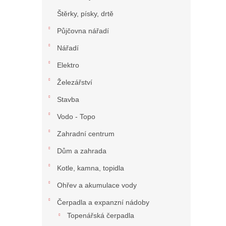
n
Štěrky, písky, drtě
í
p
Půjčovna nářadí
a
n
Nářadí
e
Elektro
l
Železářství
Stavba
Vodo - Topo
Zahradní centrum
Dům a zahrada
Kotle, kamna, topidla
Ohřev a akumulace vody
Čerpadla a expanzní nádoby
Topenářská čerpadla