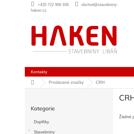
Přejít
+420 722 906 936
obchod@stavebniny-
na
haken.cz
obsah
Kontakty
Domů
Prodávané značky
CRH
P
CR
o
Přeskočit
s
Kategorie
kategorie
t
r
Žádné 
Doplňky
a
n
Stavebniny