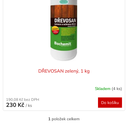
s
o
p
d
r
u
o
k
d
t
u
ů
k
t
ů
DŘEVOSAN zelený, 1 kg
Skladem
(4 ks)
190,08 Kč bez DPH
Do košíku
230 Kč
/ ks
1
položek celkem
O
v