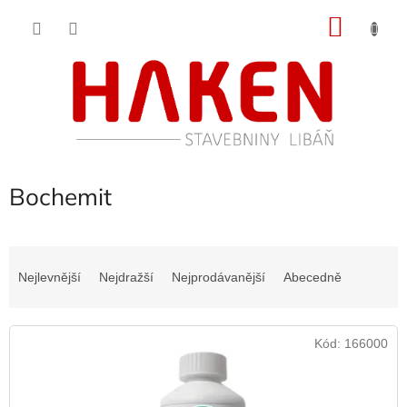
Přejít
NÁKU
na
obsah
KOŠÍK
Bochemit
Ř
a
Nejlevnější
Nejdražší
Nejprodávanější
Abecedně
z
e
V
n
Kód:
166000
ý
í
p
p
i
r