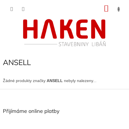
Přejít
NÁKU
na
obsah
KOŠÍK
ANSELL
Žádné produkty značky
ANSELL
nebyly nalezeny...
Z
á
p
a
Přijímáme online platby
t
í